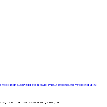
с
приложения
развлечения
смс-рассылки
стартап
строительство
технологии
цветы
ринадлежат их законным владельцам.