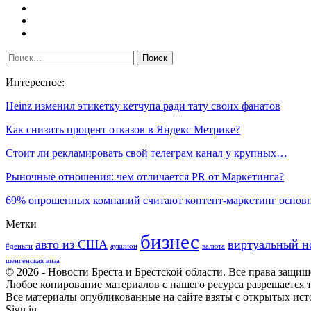
Интересное:
Heinz изменил этикетку кетчупа ради тату своих фанатов
Как снизить процент отказов в Яндекс Метрике?
Стоит ли рекламировать свой телеграм канал у крупных…
Рыночные отношения: чем отличается PR от Маркетинга?
69% опрошенных компаний считают контент-маркетинг осно
Метки
бизнес
авто из США
виртуальный н
#деньги
аукцион
валюта
шенгенская виза
© 2026 - Новости Бреста и Брестской области. Все права защи
Любое копирование материалов с нашего ресурса разрешается т
Все материалы опубликованные на сайте взяты с открытых исто
Sign in