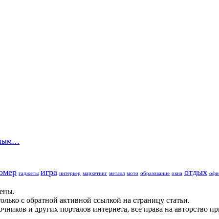
вным…
омер
игра
отдых
гаджеты
интерьер
маркетинг
металл
мото
образование
окна
офи
щены.
олько с обратной активной ссылкой на страницу статьи.
чников и других порталов интернета, все права на авторство п