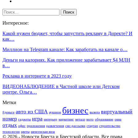
Интересное:
Какой нужен бюджет, чтобы запустить рекламу в Директе? И
как…
Миллион на Telegram канале: Как заработать на канале о…
Деньги на калориях. Как приложение зарабатывает $4 МЛН
в…
Реклама в интернете в 2023 году
ВИДЕОНАБЛЮДЕНИЕ в Частной школе или Детском
центре. Ольга…
Метки
бизнес
авто из США
виртуальный
#деньги
аукцион
валюта
номер
игра
гаджеты
интерьер
маркетинг
металл
мото
образование
окна
отдых
офис
приложения
развлечения
смс-рассылки
стартап
строительство
технологии
цветы
шенгенская виза
© 2026 - Новости Бреста и Брестской области. Все права