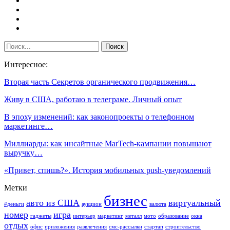
Интересное:
Вторая часть Секретов органического продвижения…
Живу в США, работаю в телеграме. Личный опыт
В эпоху изменений: как законопроекты о телефонном
маркетинге…
Миллиарды: как инсайтные MarTech-кампании повышают
выручку…
«Привет, спишь?». История мобильных push-уведомлений
Метки
бизнес
авто из США
виртуальный
#деньги
аукцион
валюта
номер
игра
гаджеты
интерьер
маркетинг
металл
мото
образование
окна
отдых
офис
приложения
развлечения
смс-рассылки
стартап
строительство