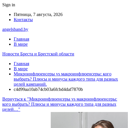
Sign in
Пятница, 7 августа, 2026
Контакты
angelsband.by
Главная
В мире
Новости Бреста и Брестской области
Главная
В мире
Микроинфлюенсеры vs макроинфлюенсеры: кого
выбрать? Плюсы и минусы каждого типа для разных
целей кампаний.
c4d99aa10ab74cb03a6fcbd4daf7870b
Вернуться к "Микроинфлюенсеры vs макроинфлюенсеры:
кого выбрать? Плюсы и минусы каждого типа для разных
целей…"