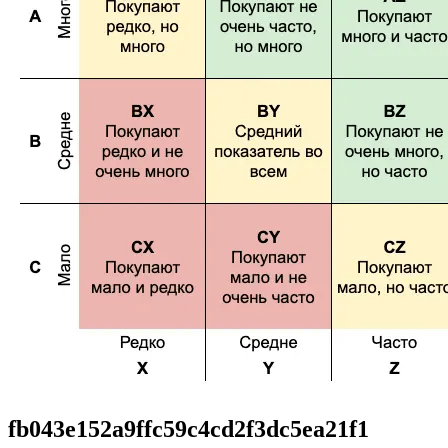
fb043e152a9ffc59c4cd2f3dc5ea21f1