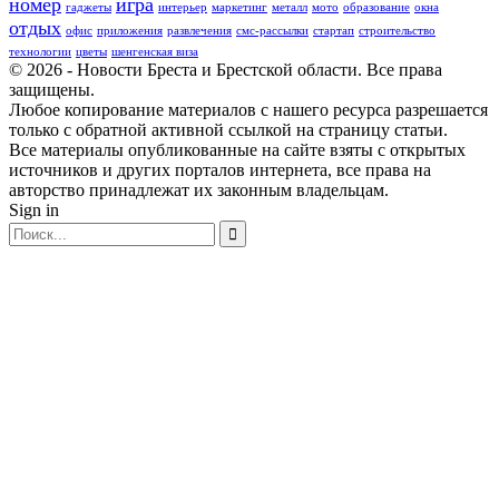
номер
игра
гаджеты
интерьер
маркетинг
металл
мото
образование
окна
отдых
офис
приложения
развлечения
смс-рассылки
стартап
строительство
технологии
цветы
шенгенская виза
© 2026 - Новости Бреста и Брестской области. Все права
защищены.
Любое копирование материалов с нашего ресурса разрешается
только с обратной активной ссылкой на страницу статьи.
Все материалы опубликованные на сайте взяты с открытых
источников и других порталов интернета, все права на
авторство принадлежат их законным владельцам.
Sign in