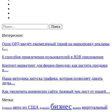
Интересное:
Ozon ОРД введёт ежемесячный тариф на маркировку рекламы
с…
6 способов привлечения пользователей в В2В приложение
Контент-маркетинг для фешен-брендов: как растить продажи
и…
Наша методика запуска трафика, которая позволяет давать
лиды…
Как увеличить конверсию сайта: базовый чек-лист от нашей…
Метки
бизнес
авто из США
виртуальный
#деньги
аукцион
валюта