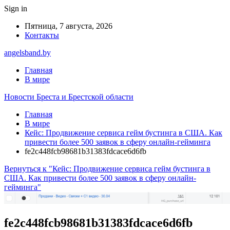
Sign in
Пятница, 7 августа, 2026
Контакты
angelsband.by
Главная
В мире
Новости Бреста и Брестской области
Главная
В мире
Кейс: Продвижение сервиса гейм бустинга в США. Как
привести более 500 заявок в сферу онлайн-гейминга
fe2c448fcb98681b31383fdcace6d6fb
Вернуться к "Кейс: Продвижение сервиса гейм бустинга в
США. Как привести более 500 заявок в сферу онлайн-
гейминга"
fe2c448fcb98681b31383fdcace6d6fb