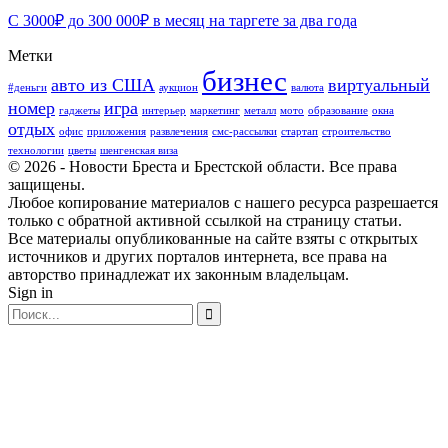
С 3000₽ до 300 000₽ в месяц на таргете за два года
Метки
бизнес
авто из США
виртуальный
#деньги
аукцион
валюта
номер
игра
гаджеты
интерьер
маркетинг
металл
мото
образование
окна
отдых
офис
приложения
развлечения
смс-рассылки
стартап
строительство
технологии
цветы
шенгенская виза
© 2026 - Новости Бреста и Брестской области. Все права
защищены.
Любое копирование материалов с нашего ресурса разрешается
только с обратной активной ссылкой на страницу статьи.
Все материалы опубликованные на сайте взяты с открытых
источников и других порталов интернета, все права на
авторство принадлежат их законным владельцам.
Sign in