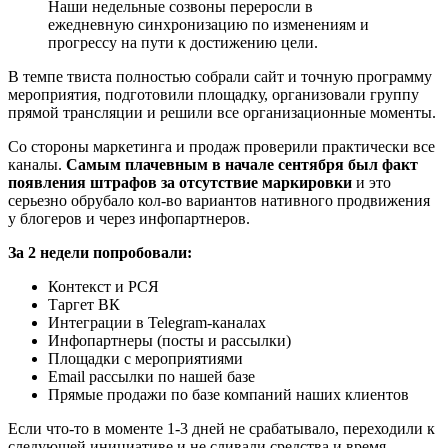
Наши недельные созвоны переросли в
ежедневную синхронизацию по изменениям и
прогрессу на пути к достижению цели.
В темпе твиста полностью собрали сайт и точную программу
мероприятия, подготовили площадку, организовали группу
прямой трансляции и решили все организационные моменты.
Со стороны маркетинга и продаж проверили практически все
каналы.
Самым плачевным в начале сентября был факт
появления штрафов за отсутствие маркировки
и это
серьезно обрубало кол-во вариантов нативного продвижения
у блогеров и через инфопартнеров.
За 2 недели попробовали:
Контекст и РСЯ
Таргет ВК
Интеграции в Telegram-каналах
Инфопартнеры (посты и рассылки)
Площадки c мероприятиями
Email рассылки по нашей базе
Прямые продажи по базе компаний наших клиентов
Если что-то в моменте 1-3 дней не срабатывало, переходили к
следующей инициативе и не сливали средства и время