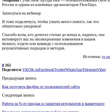
Neogenda
с участием Артура Нек — основоположника OKR в
России и одним из ключевых организаторов FlowDays.
Записаться на вебинар
Я тоже подключусь, чтобы узнать много нового, так что
обязательно увидимся!
Спасибо всем, кто дочитал статью до конца и, надеюсь, она
мотивирует вас на эволюционные изменения в вашем
бизнесе, отделе или команде с использованием
результативных подходов и методов.
Источник:
vc.ru
0
161
Поделится
VK
OK.ru
Facebook
Twitter
WhatsApp
Telegram
Viber
Предыдущая запись
Как получить фидбек от пользователей сайта
Следующая запись
Работа за % от продаж и гарантия результатов в маркетинге