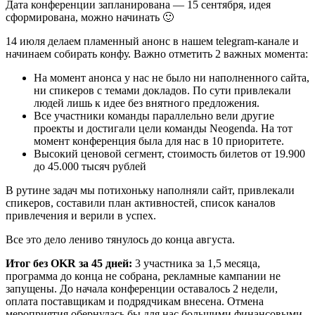
Дата конференции запланирована — 15 сентября, идея
сформирована, можно начинать 🙂
14 июля делаем пламенный анонс в нашем telegram-канале и
начинаем собирать конфу. Важно отметить 2 важных момента:
На момент анонса у нас не было ни наполненного сайта,
ни спикеров с темами докладов. По сути привлекали
людей лишь к идее без внятного предложения.
Все участники команды параллельно вели другие
проекты и достигали цели команды Neogenda. На тот
момент конференция была для нас в 10 приоритете.
Высокий ценовой сегмент, стоимость билетов от 19.900
до 45.000 тысяч рублей
В рутине задач мы потихоньку наполняли сайт, привлекали
спикеров, составили план активностей, список каналов
привлечения и верили в успех.
Все это дело лениво тянулось до конца августа.
Итог без OKR за 45 дней:
3 участника за 1,5 месяца,
программа до конца не собрана, рекламные кампании не
запущены. До начала конференции оставалось 2 недели,
оплата поставщикам и подрядчикам внесена. Отмена
мероприятия обернулась бы для нас большими финансовыми