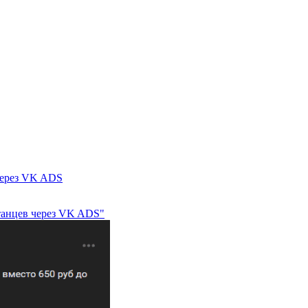
 через VK ADS
у танцев через VK ADS"