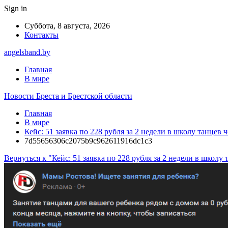
Sign in
Суббота, 8 августа, 2026
Контакты
angelsband.by
Главная
В мире
Новости Бреста и Брестской области
Главная
В мире
Кейс: 51 заявка по 228 рубля за 2 недели в школу танцев
7d55656306c2075b9c962611916dc1c3
Вернуться к "Кейс: 51 заявка по 228 рубля за 2 недели в школ