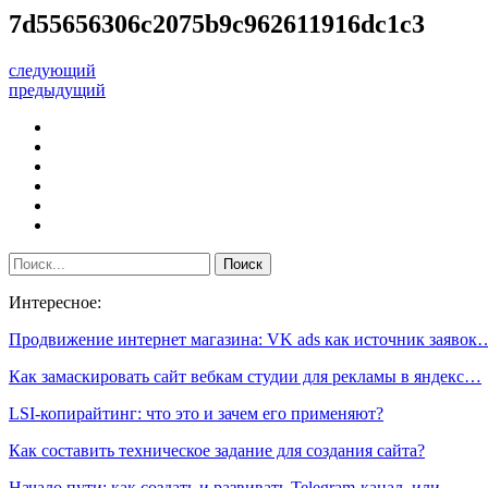
7d55656306c2075b9c962611916dc1c3
следующий
предыдущий
Интересное:
Продвижение интернет магазина: VK ads как источник заявок
Как замаскировать сайт вебкам студии для рекламы в яндекс…
LSI-копирайтинг: что это и зачем его применяют?
Как составить техническое задание для создания сайта?
Начало пути: как создать и развивать Telegram-канал, или…