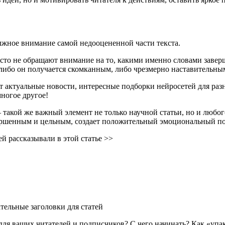
олжное внимание самой недооцененной части текста.
то не обращают внимание на то, какими именно словами завершае
, либо он получается скомканным, либо чрезмерно наставительны
ут актуальные новости, интересные подборки нейросетей для раз
ногое другое!
– такой же важный элемент не только научной статьи, но и любог
вершенным и цельным, создает положительный эмоциональный п
й рассказывали в этой статье >>
тельные заголовки для статей
для ваших читателей и подписчиков? С чего начинать? Как «упа