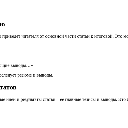
ию
 приведет читателя от основной части статьи к итоговой. Это м
дующие выводы…»
последует резюме и выводы.
татов
е идеи и результаты статьи – ее главные тезисы и выводы. Это 