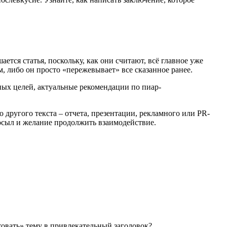
тся статья, поскольку, как они считают, всё главное уже
м, либо он просто «пережевывает» все сказанное ранее.
ных целей, актуальные рекомендации по пиар-
о другого текста – отчета, презентации, рекламного или PR-
осыл и желание продолжить взаимодействие.
ковать» тему в привлекательный заголовок?