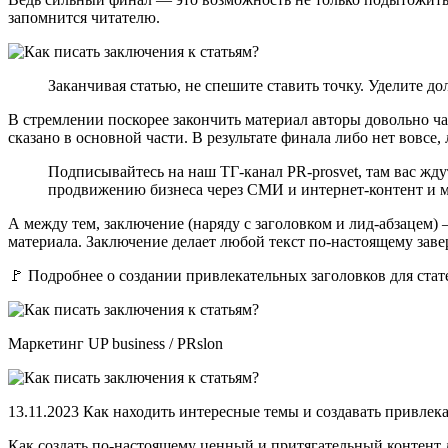
запомнится читателю.
Заканчивая статью, не спешите ставить точку. Уделите д
В стремлении поскорее закончить материал авторы довольно час
сказано в основной части. В результате финала либо нет вовсе
Подписывайтесь на наш ТГ-канал PR-prosvet, там вас жд
продвижению бизнеса через СМИ и интернет-контент и м
А между тем, заключение (наряду с заголовком и лид-абзацем) 
материала. Заключение делает любой текст по-настоящему за
🚩 Подробнее о создании привлекательных заголовков для стате
Маркетинг UP business / PRslon
13.11.2023 Как находить интересные темы и создавать привлека
Как создать по-настоящему ценный и притягательный контент 