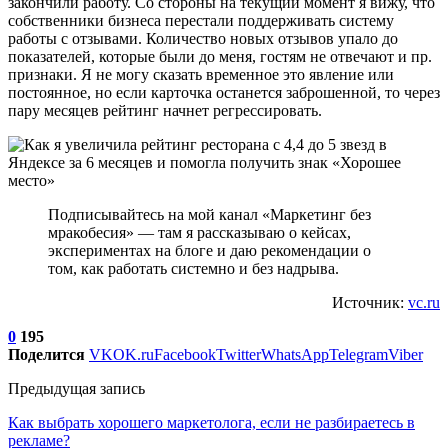
закончили работу. Со стороны на текущий момент я вижу, что
собственники бизнеса перестали поддерживать систему
работы с отзывами. Количество новых отзывов упало до
показателей, которые были до меня, гостям не отвечают и пр.
признаки. Я не могу сказать временное это явление или
постоянное, но если карточка останется заброшенной, то через
пару месяцев рейтинг начнет регрессировать.
Подписывайтесь на мой канал «Маркетинг без
мракобесия» — там я рассказываю о кейсах,
экспериментах на блоге и даю рекомендации о
том, как работать системно и без надрыва.
Источник:
vc.ru
0
195
Поделится
VK
OK.ru
Facebook
Twitter
WhatsApp
Telegram
Viber
Предыдущая запись
Как выбрать хорошего маркетолога, если не разбираетесь в
рекламе?