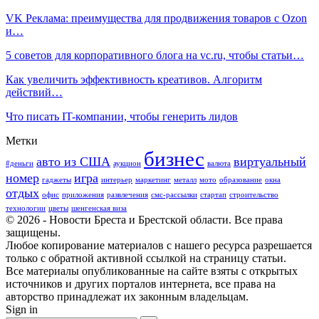
VK Реклама: преимущества для продвижения товаров с Ozon
и…
5 советов для корпоративного блога на vc.ru, чтобы статьи…
Как увеличить эффективность креативов. Алгоритм
действий…
Что писать IT-компании, чтобы генерить лидов
Метки
бизнес
авто из США
виртуальный
#деньги
аукцион
валюта
номер
игра
гаджеты
интерьер
маркетинг
металл
мото
образование
окна
отдых
офис
приложения
развлечения
смс-рассылки
стартап
строительство
технологии
цветы
шенгенская виза
© 2026 - Новости Бреста и Брестской области. Все права
защищены.
Любое копирование материалов с нашего ресурса разрешается
только с обратной активной ссылкой на страницу статьи.
Все материалы опубликованные на сайте взяты с открытых
источников и других порталов интернета, все права на
авторство принадлежат их законным владельцам.
Sign in