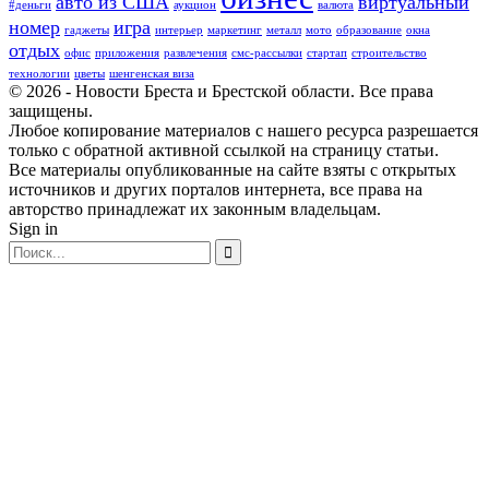
авто из США
виртуальный
#деньги
аукцион
валюта
номер
игра
гаджеты
интерьер
маркетинг
металл
мото
образование
окна
отдых
офис
приложения
развлечения
смс-рассылки
стартап
строительство
технологии
цветы
шенгенская виза
© 2026 - Новости Бреста и Брестской области. Все права
защищены.
Любое копирование материалов с нашего ресурса разрешается
только с обратной активной ссылкой на страницу статьи.
Все материалы опубликованные на сайте взяты с открытых
источников и других порталов интернета, все права на
авторство принадлежат их законным владельцам.
Sign in