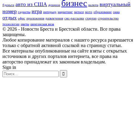
бизнес
авто из США
виртуальный
#деньги
аукцион
валюта
номер
игра
гаджеты
интерьер
маркетинг
металл
мото
образование
окна
отдых
офис
приложения
развлечения
смс-рассылки
стартап
строительство
технологии
цветы
шенгенская виза
© 2026 - Новости Бреста и Брестской области. Все права
защищены.
Любое копирование материалов с нашего ресурса разрешается
только с обратной активной ссылкой на страницу статьи.
Все материалы опубликованные на сайте взяты с открытых
источников и других порталов интернета, все права на
авторство принадлежат их законным владельцам.
Sign in