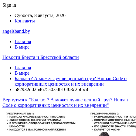
Sign in
Суббота, 8 августа, 2026
Контакты
angelsband.by
Главная
В мире
Новости Бреста и Брестской области
Главная
В мире
Балласт? А может лучше ценный груз? Human Code о
корпоративных ценностях и их внедрении
582932dd254675a03afb16f03c2bfbc4
Вернуться к "Балласт? А может лучше ценный груз? Human
Code о корпоративных ценностях и их внедрении"