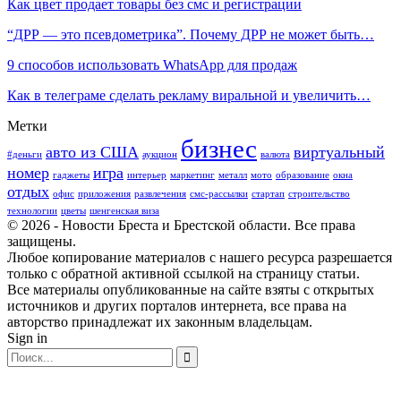
Как цвет продает товары без смс и регистрации
“ДРР — это псевдометрика”. Почему ДРР не может быть…
9 способов использовать WhatsApp для продаж
Как в телеграме сделать рекламу виральной и увеличить…
Метки
бизнес
авто из США
виртуальный
#деньги
аукцион
валюта
номер
игра
гаджеты
интерьер
маркетинг
металл
мото
образование
окна
отдых
офис
приложения
развлечения
смс-рассылки
стартап
строительство
технологии
цветы
шенгенская виза
© 2026 - Новости Бреста и Брестской области. Все права
защищены.
Любое копирование материалов с нашего ресурса разрешается
только с обратной активной ссылкой на страницу статьи.
Все материалы опубликованные на сайте взяты с открытых
источников и других порталов интернета, все права на
авторство принадлежат их законным владельцам.
Sign in