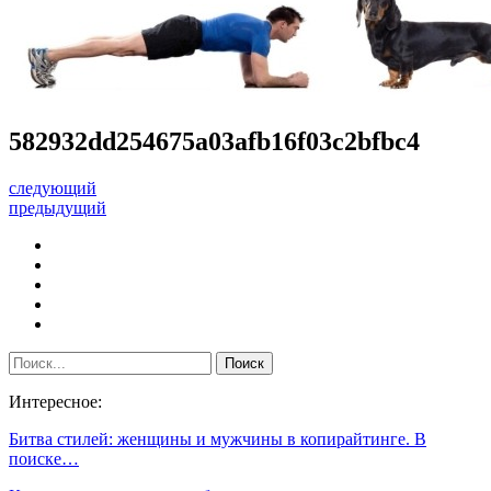
582932dd254675a03afb16f03c2bfbc4
следующий
предыдущий
Интересное:
Битва стилей: женщины и мужчины в копирайтинге. В
поиске…