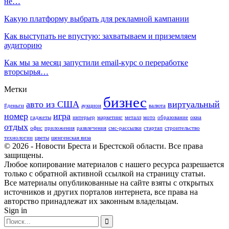
не…
Какую платформу выбрать для рекламной кампании
Как выступать не впустую: захватываем и приземляем
аудиторию
Как мы за месяц запустили email-курс о переработке
вторсырья…
Метки
бизнес
авто из США
виртуальный
#деньги
аукцион
валюта
номер
игра
гаджеты
интерьер
маркетинг
металл
мото
образование
окна
отдых
офис
приложения
развлечения
смс-рассылки
стартап
строительство
технологии
цветы
шенгенская виза
© 2026 - Новости Бреста и Брестской области. Все права
защищены.
Любое копирование материалов с нашего ресурса разрешается
только с обратной активной ссылкой на страницу статьи.
Все материалы опубликованные на сайте взяты с открытых
источников и других порталов интернета, все права на
авторство принадлежат их законным владельцам.
Sign in