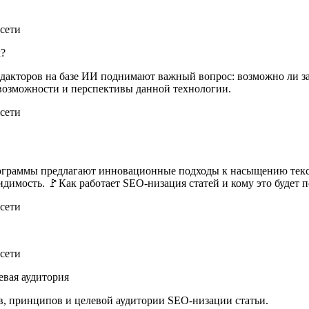
к?
едакторов на базе ИИ поднимают важный вопрос: возможно ли з
возможности и перспективы данной технологии.
ограммы предлагают инновационные подходы к насыщению текст
имость. 🚩Как работает SEO-низация статей и кому это будет п
евая аудитория
в, принципов и целевой аудитории SEO-низации статьи.