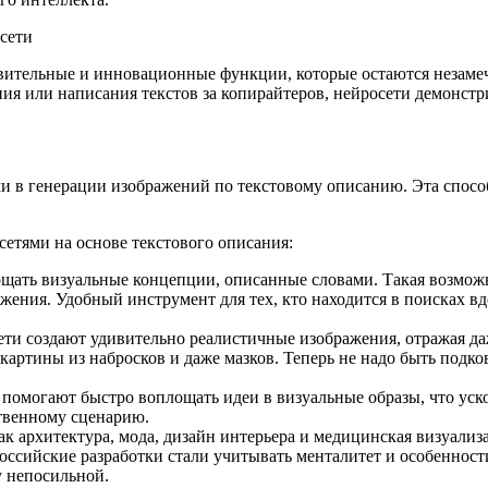
вительные и инновационные функции, которые остаются незаме
ения или написания текстов за копирайтеров, нейросети демонс
и в генерации изображений по текстовому описанию. Эта спосо
етями на основе текстового описания:
ать визуальные концепции, описанные словами. Такая возможно
жения. Удобный инструмент для тех, кто находится в поисках вд
и создают удивительно реалистичные изображения, отражая даже
артины из набросков и даже мазков. Теперь не надо быть подко
омогают быстро воплощать идеи в визуальные образы, что уско
ственному сценарию.
как архитектура, мода, дизайн интерьера и медицинская визуали
 российские разработки стали учитывать менталитет и особенно
у непосильной.