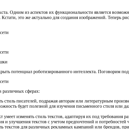
кста. Одним из аспектов их функциональности является возможно
 Кстати, это же актуально для создания изображений. Теперь р
ишки
ыть потенциал роботизированного интеллекта. Поговорим подр
в различных сферах:
ь стиль писателей, подражая авторам или литературным произве
жность будет полезной для изучения письменного стиля или д
т умеет изменять стиль текстов, адаптируя их под требования
я и улучшения текстов с учетом предпочтений и потребностей ч
ль текстов для различных рекламных кампаний или брендов, при