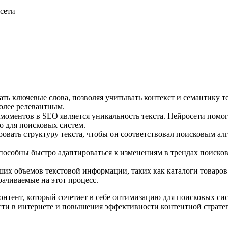
ть ключевые слова, позволяя учитывать контекст и семантику т
более релевантным.
оментов в SEO является уникальность текста. Нейросети помога
о для поисковых систем.
овать структуру текста, чтобы он соответствовал поисковым ал
особны быстро адаптироваться к изменениям в трендах поисков
ших объемов текстовой информации, таких как каталоги товаро
рачиваемые на этот процесс.
нтент, который сочетает в себе оптимизацию для поисковых сис
сти в интернете и повышения эффективности контентной страте