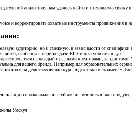
 тщательной аналитике, нам удалось найти оптимальную связку
voice и корректировать охватные инструменты продвижения в на
пании:
елевую аудиторию, но и смежную, в зависимости от специфики п
я детей, особенно в период сдачи ЕГЭ и поступления в вуз.
 таргетироваться на каждый с разными креативами, лендингами,
туальна для вашего бренда. Например,для образовательных серви
ь записаться на девятимесячный курс подготовки к экзаменам. Ещ
ную позицию и максимально глубоко погрузились в наш продукт,
школы Умскул