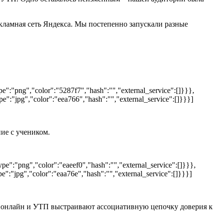
ламная сеть Яндекса. Мы постепенно запускали разные
e":"png","color":"5287f7","hash":"","external_service":[]}}},
":"jpg","color":"eea766","hash":"","external_service":[]}}}]
ие с учеником.
e":"png","color":"eaeef0","hash":"","external_service":[]}}},
":"jpg","color":"eaa76e","hash":"","external_service":[]}}}]
е онлайн и УТП выстраивают ассоциативную цепочку доверия к