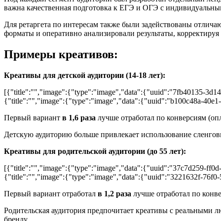
важна качественная подготовка к ЕГЭ и ОГЭ с индивидуальны
Для ретаргета по интересам также были задействованы отлич
форматы и оперативно анализировали результаты, корректируя
Примеры креативов:
Креативы для детской аудитории (14-18 лет):
[{"title":"","image":{"type":"image","data":{"uuid":"7fb40135-3d14
{"title":"","image":{"type":"image","data":{"uuid":"b100c48a-40e1
Первый вариант
в 1,6 раза
лучше отработал по конверсиям (опл
Детскую аудиторию больше привлекает использование сленговы
Креативы для родительской аудитории (до 55 лет):
[{"title":"","image":{"type":"image","data":{"uuid":"37c7d259-ff0d
{"title":"","image":{"type":"image","data":{"uuid":"3221632f-76f0-
Первый вариант отработал
в 1,2 раза
лучше отработал по конве
Родительская аудитория предпочитает креативы с реальными 
бренду.