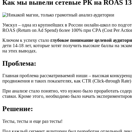
Как мы вывели сетевые РК на ROAS 130
Умскул – одна из крупнейших в России онлайн-школ по подгото
ROAS (Return on Ad Spend) более 100% при CPA (Cost Per Action
Ключом к успеху стало
глубокое понимание целевой аудитори
дети 14-18 лет, которые хотят получить высокие баллы на экза
на этих выводах.
Проблема:
Главная проблема рассматриваемой ниши – высокая конкуренци
продвижения и таких показателях, как CTR (Click-through Rate) 
При анализе стало понятно, что нужно было проработать содер
ставки. Кроме этого, необходимо было начать экспериментир
Решение:
Тесты, тесты и еще раз тесты!
Под каждый сегмент аудитории был разработан отдельный ленд