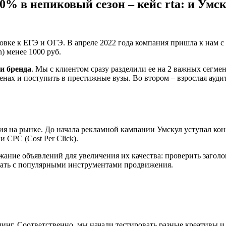
% в непиковый сезон – кейс rta: и Умск
вке к ЕГЭ и ОГЭ. В апреле 2022 года компания пришла к нам с 
) менее 1000 руб.
и бренда
. Мы с клиентом сразу разделили ее на 2 важных сегмен
менах и поступить в престижные вузы. Во втором – взрослая ауди
я на рынке. До начала рекламной кампании Умскул уступал кон
и CPC (Cost Per Click).
жание объявлений для увеличения их качества: проверить заголо
овать с популярными инструментами продвижения.
инг. Соответственно, мы начали тестировать разные креативы 