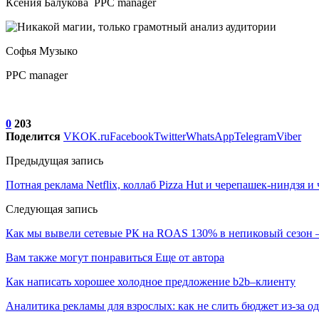
Ксения Балукова PPC manager
Софья Музыко
PPC manager
0
203
Поделится
VK
OK.ru
Facebook
Twitter
WhatsApp
Telegram
Viber
Предыдущая запись
Потная реклама Netflix, коллаб Pizza Hut и черепашек-ниндзя 
Следующая запись
Как мы вывели сетевые РК на ROAS 130% в непиковый сезон – 
Вам также могут понравиться
Еще от автора
Как написать хорошее холодное предложение b2b–клиенту
Аналитика рекламы для взрослых: как не слить бюджет из-за 