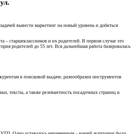
ул.
задачей вывести маркетинг на новый уровень и добиться
та – старшеклассников и их родителей. В первом случае это
тория родителей до 55 лет. Вся дальнейшая работа базировалась
курентам в поисковой выдаче, разнообразии инструментов
вки, тексты, а также релевантность посадочных страниц и
и УТП. Одно оставалось неизменным – нашей аудитории была