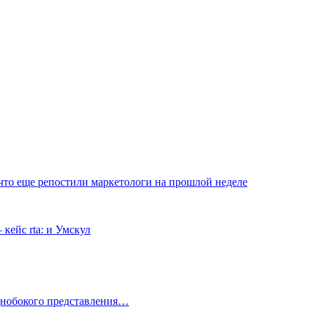
и что еще репостили маркетологи на прошлой неделе
кейс rta: и Умскул
однобокого представления…