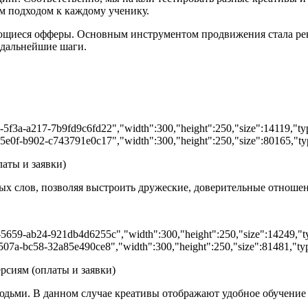
м подходом к каждому ученику.
ающиеся офферы. Основным инструментом продвижения стала рек
 дальнейшие шаги.
-5f3a-a217-7b9fd9c6fd22","width":300,"height":250,"size":14119,"typ
-5e0f-b902-c743791e0c17","width":300,"height":250,"size":80165,"type
аты и заявки)
х слов, позволяя выстроить дружеские, доверительные отношен
-5659-ab24-921db4d6255c","width":300,"height":250,"size":14249,"typ
507a-bc58-32a85e490ce8","width":300,"height":250,"size":81481,"type
рсиям (оплаты и заявки)
людьми. В данном случае креативы отображают удобное обучени