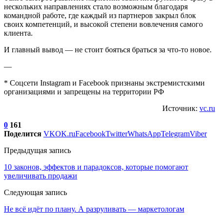
нескольких направлениях стало возможным благодаря
командной работе, где каждый из партнеров закрыл блок
своих компетенций, и высокой степени вовлечения самого
клиента.
И главный вывод — не стоит бояться браться за что-то новое.
—
* Соцсети Instagram и Facebook признаны экстремистскими
организациями и запрещены на территории РФ
Источник:
vc.ru
0
161
Поделится
VK
OK.ru
Facebook
Twitter
WhatsApp
Telegram
Viber
Предыдущая запись
10 законов, эффектов и парадоксов, которые помогают
увеличивать продажи
Следующая запись
Не всё идёт по плану. А разруливать — маркетологам