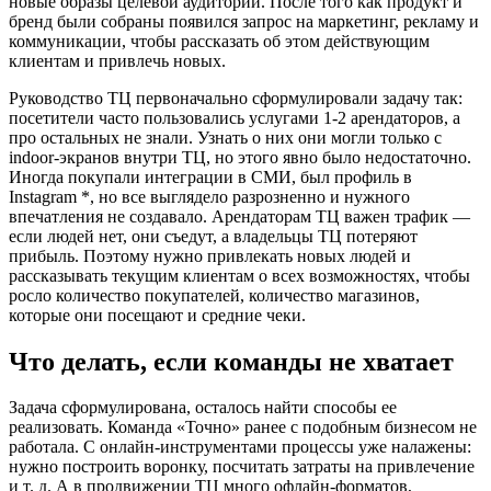
новые образы целевой аудитории. После того как продукт и
бренд были собраны появился запрос на маркетинг, рекламу и
коммуникации, чтобы рассказать об этом действующим
клиентам и привлечь новых.
Руководство ТЦ первоначально сформулировали задачу так:
посетители часто пользовались услугами 1-2 арендаторов, а
про остальных не знали. Узнать о них они могли только с
indoor-экранов внутри ТЦ, но этого явно было недостаточно.
Иногда покупали интеграции в СМИ, был профиль в
Instagram *, но все выглядело разрозненно и нужного
впечатления не создавало. Арендаторам ТЦ важен трафик —
если людей нет, они съедут, а владельцы ТЦ потеряют
прибыль. Поэтому нужно привлекать новых людей и
рассказывать текущим клиентам о всех возможностях, чтобы
росло количество покупателей, количество магазинов,
которые они посещают и средние чеки.
Что делать, если команды не хватает
Задача сформулирована, осталось найти способы ее
реализовать. Команда «Точно» ранее с подобным бизнесом не
работала. С онлайн-инструментами процессы уже налажены:
нужно построить воронку, посчитать затраты на привлечение
и т. д. А в продвижении ТЦ много офлайн-форматов,