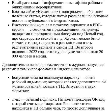
Emаil-рассылка — информационные афиши района с
ближайшими мероприятиями.
Блог на сайте «Неглинная» с лонгридами — большие
полезные статьи, которые потом разбивали на несколько
постов и публиковали в telegrаm-канал.
Ежемесячный журнал в печатном варианте и в PDF-
версии — с сезонными предложениями, например,
подарками и праздничными блюдами под Новый год,
про садоводство весной и т. д. Журнал можно было
скачать с сайта, получить в рассылке или взять
распечатанный вариант в самом ТЦ. Во второй
половине 2022 года этот журнал уже читало около 20
000 человек в месяц.
Дополнительно на основе ежемесячного журнала запускали
рекламу, в том числе форматы в Яндекс.Навигаторе.
Бонусные часы на подземную парковку — очень
рабочий лид-магнит, который являлся дополнительной
мотивировацией посещать ТЦ. Запустили в двух
форматах:
1 час — за emаil-подписку. На почту приходил QR-код,
который считывает паркомат. Если посетитель
находится в ТЦ больше часа, то просто доплачивает за