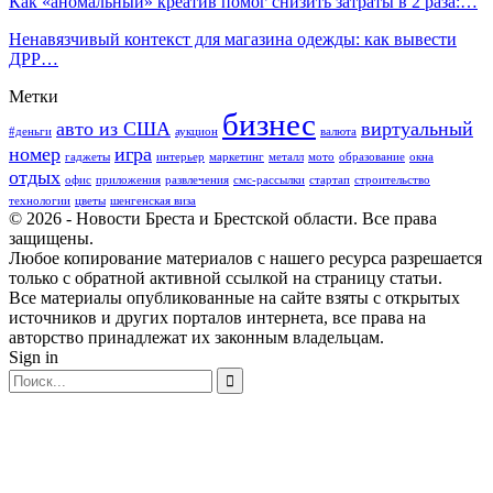
Как «аномальный» креатив помог снизить затраты в 2 раза:…
Ненавязчивый контекст для магазина одежды: как вывести
ДРР…
Метки
бизнес
авто из США
виртуальный
#деньги
аукцион
валюта
номер
игра
гаджеты
интерьер
маркетинг
металл
мото
образование
окна
отдых
офис
приложения
развлечения
смс-рассылки
стартап
строительство
технологии
цветы
шенгенская виза
© 2026 - Новости Бреста и Брестской области. Все права
защищены.
Любое копирование материалов с нашего ресурса разрешается
только с обратной активной ссылкой на страницу статьи.
Все материалы опубликованные на сайте взяты с открытых
источников и других порталов интернета, все права на
авторство принадлежат их законным владельцам.
Sign in