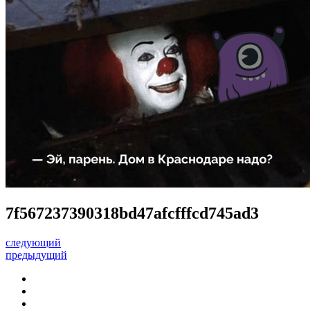
7f567237390318bd47afcfffcd745ad3
следующий
предыдущий