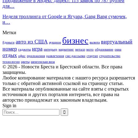
Продвижение в Яндекс Директ: 115 заявок по 787 рублей
для…
Неделя троллинга от Google и Ягуара, Gang Bang сумочек,
и…
Метки
бизнес
авто из США
виртуальный
#деньги
аукцион
валюта
номер
игра
гаджеты
интерьер
маркетинг
металл
мото
образование
окна
отдых
офис
приложения
развлечения
смс-рассылки
стартап
строительство
технологии
цветы
шенгенская виза
© 2026 - Новости Бреста и Брестской области. Все права
защищены.
Любое копирование материалов с нашего ресурса разрешается
только с обратной активной ссылкой на страницу статьи.
Все материалы опубликованные на сайте взяты с открытых
источников и других порталов интернета, все права на
авторство принадлежат их законным владельцам.
Sign in