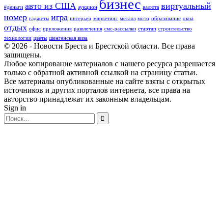
бизнес
авто из США
виртуальный
#деньги
аукцион
валюта
номер
игра
гаджеты
интерьер
маркетинг
металл
мото
образование
окна
отдых
офис
приложения
развлечения
смс-рассылки
стартап
строительство
технологии
цветы
шенгенская виза
© 2026 - Новости Бреста и Брестской области. Все права
защищены.
Любое копирование материалов с нашего ресурса разрешается
только с обратной активной ссылкой на страницу статьи.
Все материалы опубликованные на сайте взяты с открытых
источников и других порталов интернета, все права на
авторство принадлежат их законным владельцам.
Sign in