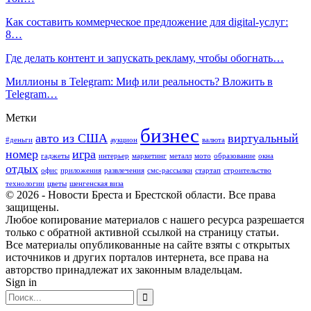
Как составить коммерческое предложение для digital-услуг:
8…
Где делать контент и запускать рекламу, чтобы обогнать…
Миллионы в Telegram: Миф или реальность? Вложить в
Telegram…
Метки
бизнес
авто из США
виртуальный
#деньги
аукцион
валюта
номер
игра
гаджеты
интерьер
маркетинг
металл
мото
образование
окна
отдых
офис
приложения
развлечения
смс-рассылки
стартап
строительство
технологии
цветы
шенгенская виза
© 2026 - Новости Бреста и Брестской области. Все права
защищены.
Любое копирование материалов с нашего ресурса разрешается
только с обратной активной ссылкой на страницу статьи.
Все материалы опубликованные на сайте взяты с открытых
источников и других порталов интернета, все права на
авторство принадлежат их законным владельцам.
Sign in